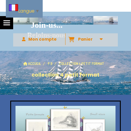
Langue
▼
Join-us...
Rejoins-nous
Mon compte
Panier
ACCUEIL
P.9
COLLECTION 4 PETIT FORMAT
collection 4 petit format