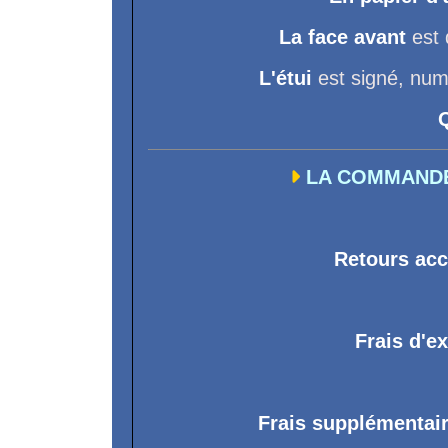
La face avant
est 
L'étui
est signé, num
Q

LA COMMAND
Retours acc
Frais d'e
Frais supplémentai