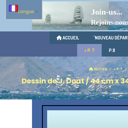
Join-us...
Langue
▼
Rejoins-nou
ACCUEIL
"NOUVEAU DÉPAR
+ P. 7
P.8
ACCUEIL
+ P. 7
Dessin de J. Doat / 44 cm x 34 