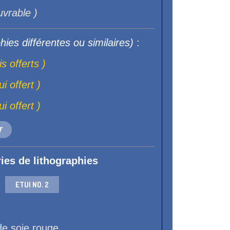
uvrable )
hies différentes ou similaires)
:
is offerts )
ui offert )
ui offert )
T
ries de lithographies
ETUI NO. 2
 de soie rouge