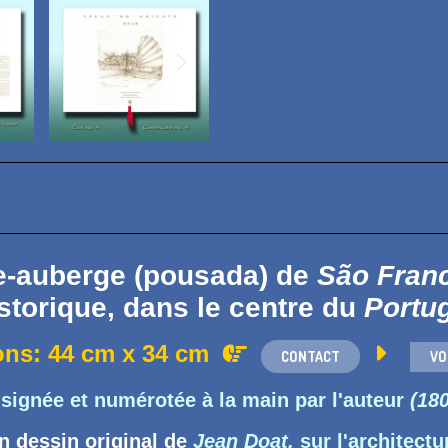
e-auberge (pousada) de
São Fran
storique, dans le centre du
Portu
ons: 44 cm x 34 cm


CONTACT
VO
signée et numérotée à la main par l'auteur
(180
n dessin original de
Jean Doat,
sur l'architect