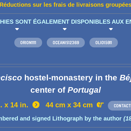
Réductions sur les frais de livraisons groupée
HIES SONT ÉGALEMENT DISPONIBLES AUX E
  
ORION1111
OCEANIS12369
OLIO15911
cisco
hostel-monastery in the
Béj
center of
Portugal
n. x 14 in.
44 cm x 34 cm


CONTACT
bered and signed Lithograph by the author
(1