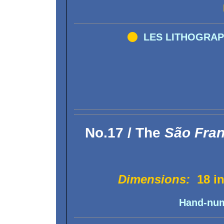

LES LITHOGRAP
No.17 / The
São Fran
Dimensions:
18 i
Hand-num