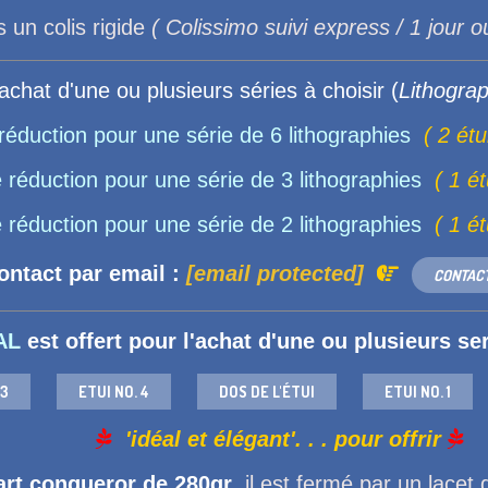
n colis rigide
( Colissimo suivi express / 1 jour o
achat d'une ou plusieurs séries à choisir (
Lithograp
réduction pour une série de 6 lithographies
( 2 étu
 réduction pour une série de 3 lithographies
( 1 ét
 réduction pour une série de 2 lithographies
( 1 ét
ntact par email :
[email protected]

CONTAC
AL
est offert pour l'achat d'une ou plusieurs se
 3
ETUI NO. 4
DOS DE L'ÉTUI
ETUI NO. 1

'idéal et élégant'. . . pour offrir

art conqueror de 280gr
, il est fermé par un laçet