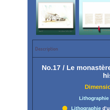
Description
No.17 / Le monastèr
hi
Dimensi
Lithographie 

Lithographie
d'u