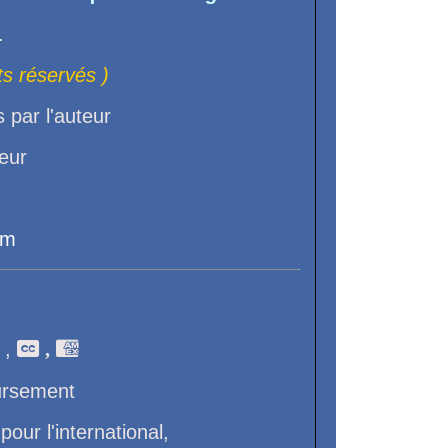
.
ts réservés )
 par l'auteur
teur
r
cm
,
 ,

ursement
ur l'international,