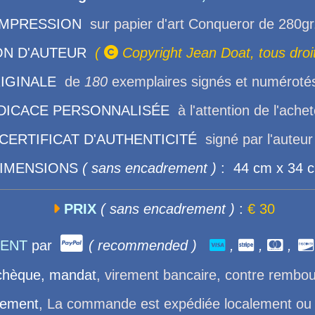
IMPRESSION
sur papier d'art Conqueror de 280gr
N D'AUTEUR
(

Copyright Jean Doat, tous droi
RIGINALE
de
180
exemplaires signés et numérotés
DICACE PERSONNALISÉE
à l'attention de l'ache
CERTIFICAT D'AUTHENTICITÉ
signé par l'auteu
IMENSIONS
( sans encadrement )
: 44 cm x 34 

PRIX
( sans encadrement )
:
€ 30

ENT
par
( recommended )

,

,

,

chèque, mandat
, virement bancaire, contre rembo
iement
, La commande est expédiée localement ou po