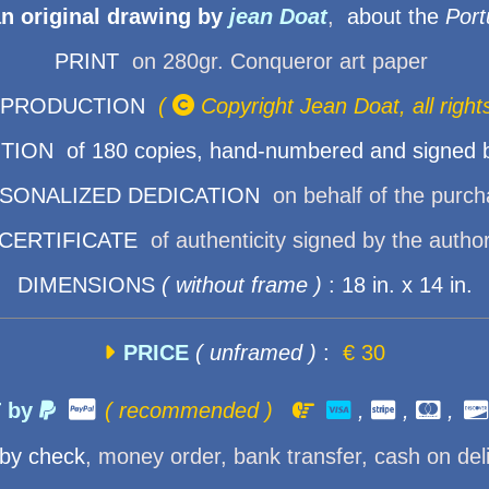
n original drawing by
jean Doat
,
about the
Port
PRINT
on 280gr. Conqueror art paper
 PRODUCTION
(

Copyright Jean Doat, all right
ION of 180 copies, hand-numbered and signed b
SONALIZED DEDICATION
on behalf of the purc
CERTIFICATE
of authenticity signed by the autho
DIMENSIONS
( without frame )
: 18 in. x 14 in.

PRICE
( unframed )
:
€ 30

 by

( recommended )


,

,

,

by check
, money order, bank transfer, cash on del