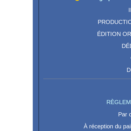
PRODUCTIO
ÉDITION O
DÉ
D
RÈGLEM
Par 
À réception du pa