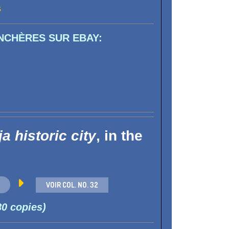
s
NCHÈRES SUR EBAY:
a historic city
,
in the

VOIR COL. NO. 32
80 copies)