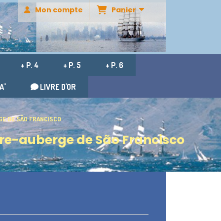
Panier
Mon compte
+ P. 4
+ P. 5
+ P. 6
A"
LIVRE D'OR
UBERGE DE SÃO FRANCISCO
nastère-auberge de São Francisco