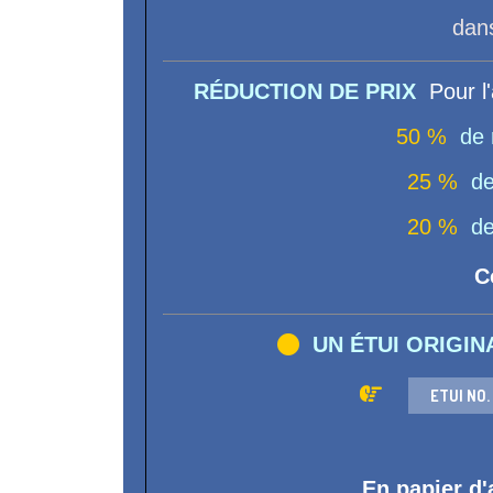
dans u
RÉDUCTION DE PRIX
Pour l'
50 %
de 
25 %
de
20 %
de
Co

UN ÉTUI ORIGIN

ETUI NO.
En papier d'