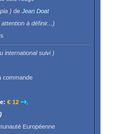
pia )
de
Jean Doat
 attention à définir...)
fs
 international suivi )
e la commande
ne:
€ 12
,
)
ommunauté Européenne