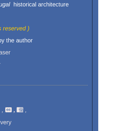
ugal
historical architecture
s reserved )
y the author
haser
r
,
 ,

,
ivery