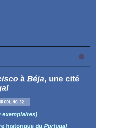
cisco
à
Béja
,
une cité
gal
IR COL. NO. 32
 exemplaires)
ure historique du
Portugal