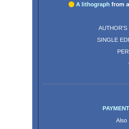

A l
ithograph
from a
AUTHOR'S
SINGLE EDIT
PER
PAYMENT
Also