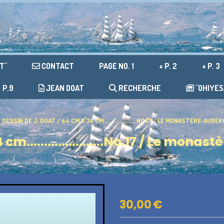
s
T"
CONTACT
PAGE NO. 1
+ P. 2
+ P. 3
P.9
JEAN DOAT
RECHERCHE
"OHIYES
DESSIN DE J. DOAT / 44 CM X 34 CM......................NO.17 / LE MONASTÈRE-A
cm......................No.17 / Le mo
30,00
€