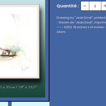
Quantité :
Drawing by "Jean Doat", printed
- Dessin de "Jean Doat", imprim
---- SIZES: 18 inches x 14 inch
34cm