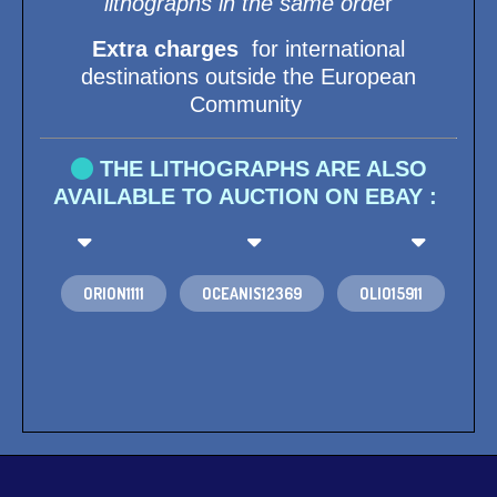
lithographs i
n the same orde
r
Extra charges
for international
destinations outside the European
Community

THE LITHOGRAPHS ARE ALSO
AVAILABLE TO AUCTION ON EBAY :
  
ORION1111
OCEANIS12369
OLIO15911