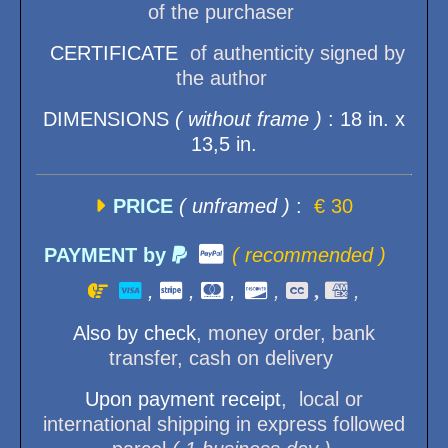
of the purchaser
CERTIFICATE
of authenticity signed by
the author
DIMENSIONS
( without frame )
: 18 in. x
13,5 in.

PRICE
( unframed )
:
€ 30

PAYMENT by

( recommended )


,

,

,

,
 ,

,
Also
by check
, money order, bank
transfer, cash on delivery
Upon payment receipt
, local or
international shipping in express followed