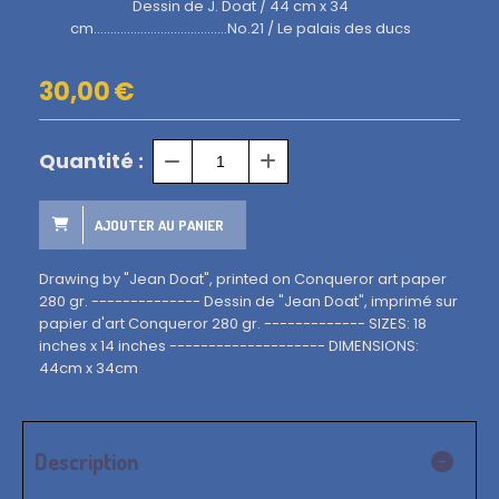
Dessin de J. Doat / 44 cm x 34
cm........................................No.21 / Le palais des ducs
30,00
€
Quantité :
AJOUTER AU PANIER
Drawing by "Jean Doat", printed on Conqueror art paper
280 gr. -------------- Dessin de "Jean Doat", imprimé sur
papier d'art Conqueror 280 gr. ------------- SIZES: 18
inches x 14 inches -------------------- DIMENSIONS:
44cm x 34cm
Description