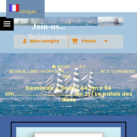
Langue
▼
Join-us...
Rejoins-nous
Mon compte
Panier
ACCUEIL
+ P. 3
DESSIN DE J. DOAT / 44 CM X 34 CM........................................NO.21 / LE PALAIS DES
DUCS
Dessin de J. Doat / 44 cm x 34
cm........................................No.21 / Le palais des
ducs