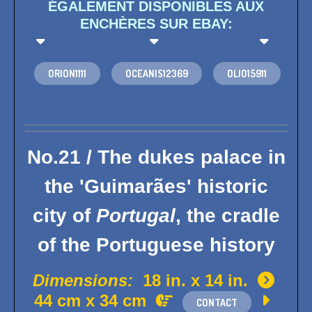
ÉGALEMENT DISPONIBLES AUX
ENCHÈRES SUR EBAY:
  
ORION1111
OCEANIS12369
OLIO15911
No.21 / The dukes palace in
the 'Guimarães' historic
city of
Portugal
, the cradle
of the Portuguese history
Dimensions:
18 in. x 14 in.

44 cm x 34 cm


CONTACT