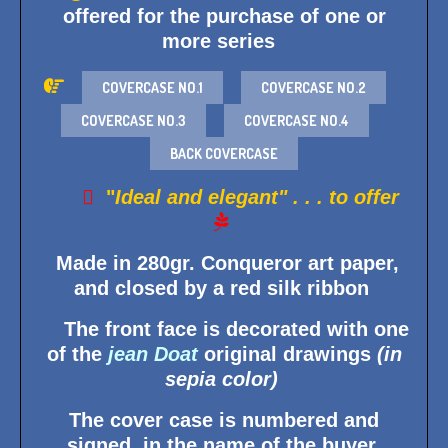
offered for the purchase of one or
more series

COVERCASE NO.1
COVERCASE NO.2
COVERCASE NO.3
COVERCASE NO.4
BACK COVERCASE

"
Ideal and elegant" . . . to offer

Made in 280gr. Conqueror art paper,
and closed by a red silk ribbon
The front face is decorated with one
of the
jean Doat
original drawings
(in
sepia color)
The cover case is numbered and
signed, in the name of the buyer,