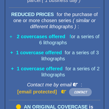
parcel
( 1 business day )
REDUCED PRICES
for the purchase of
one or more chosen series
( similar or
different lithographs )
:
+
2 covercases offered
f
or a series of
6 lithographs
+ 1 covercase offered
for a series of 3
lithographs
+ 1 covercase offered
for a series of 2
lithographs
Contact me by email

:
[email protected]

CONTACT

AN ORIGINAL COVERCASE
is